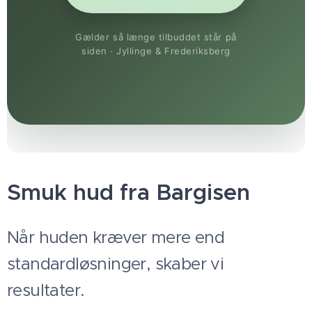
Gælder så længe tilbuddet står på
siden · Jyllinge & Frederiksberg
Smuk hud fra Bargisen
Når huden kræver mere end
standardløsninger, skaber vi
resultater.