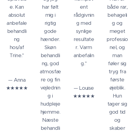
e. Kan
har følt
ent
både rar,
absolut
mig i
rådgivnin
behageli
anbefale
rigtig
g med
g og
behandli
gode
synlige
meget
ng
hænder.
resultate
professio
hos/af
Skøn
r. Varm
nel, og
Trine."
behandli
anbefalin
man
ng, god
g."
føler sig
atmosfæ
tryg fra
re og fin
første
— Anna
vejlednin
øjeblik.
★★★★★
— Louise
g i
Hun
★★★★★
hudpleje
tager sig
hjemme.
god tid
Næste
og
behandli
skaber