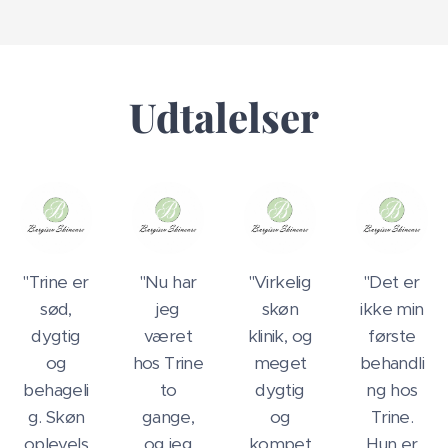
Udtalelser
"Trine er
"Nu har
"Virkelig
"Det er
sød,
jeg
skøn
ikke min
dygtig
været
klinik, og
første
og
hos Trine
meget
behandli
behageli
to
dygtig
ng hos
g. Skøn
gange,
og
Trine.
oplevels
og jeg
kompet
Hun er