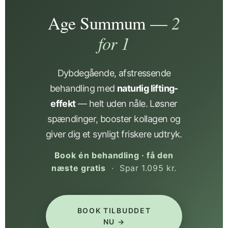
Age Summum —
2
for 1
Dybdegående, afstressende
behandling med
naturlig lifting-
effekt
— helt uden nåle. Løsner
spændinger, booster kollagen og
giver dig et synligt friskere udtryk.
Book én behandling · få den
næste gratis
· Spar 1.095 kr.
BOOK TILBUDDET
NU →