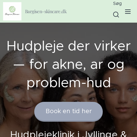
Søg
Bargisen-skincare.dk
Hudpleje der virker
— for akne, ar og
problem-hud
Book en tid her
Hudplejeklinik i Jyllinge &