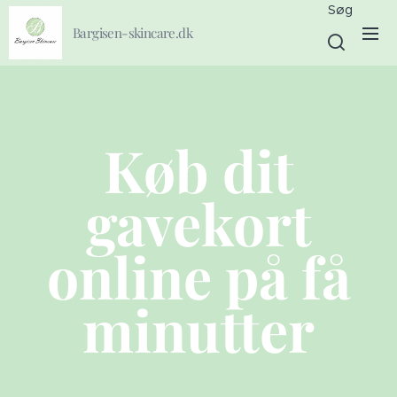
Søg
Bargisen-skincare.dk
Køb dit
gavekort
online på få
minutter