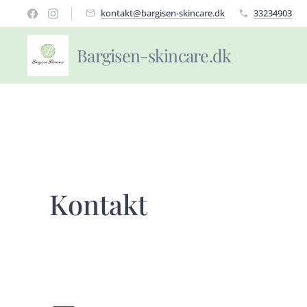
kontakt@bargisen-skincare.dk
33234903
Bargisen-skincare.dk
Kontakt